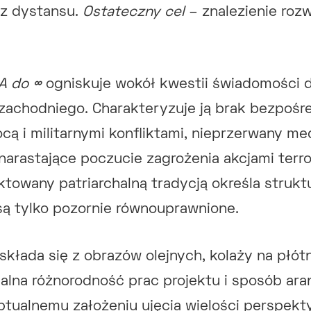
j z dystansu.
Ostateczny cel
– znalezienie rozw
A do ∞
ogniskuje wokół kwestii świadomości d
 zachodniego. Charakteryzuje ją brak bezpośr
cą i militarnymi konfliktami, nieprzerwany me
, narastające poczucie zagrożenia akcjami terr
towany patriarchalną tradycją określa strukt
 są tylko pozornie równouprawnione.
składa się z obrazów olejnych, kolaży na płótn
alna różnorodność prac projektu i sposób ara
ualnemu założeniu ujęcia wielości perspektyw