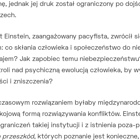
nę, jednak jej druk został ograniczony po doj
zech.
t Einstein, zaangażowany pacyfista, zwrócił 
: co skłania człowieka i społeczeństwo do nie
zajem? Jak zapobiec temu niebezpieczeństwu?
roli nad psychiczną ewolucją człowieka, by 
ci i zniszczenia?
mczasowym rozwiązaniem byłaby międzynarodo
ojową formą rozwiązywania konfliktów. Einst
raniczeń takiej instytucji i z istnienia poza-
 przeszkód
, których poznanie jest konieczne,