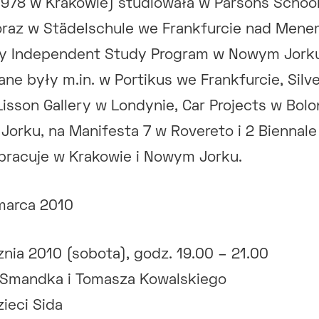
1978 w Krakowie) studiowała w Parsons School
oraz w Städelschule we Frankfurcie nad Mene
y Independent Study Program w Nowym Jorku
ne były m.in. w Portikus we Frankfurcie, Silv
isson Gallery w Londynie, Car Projects w Bolo
orku, na Manifesta 7 w Rovereto i 2 Biennal
pracuje w Krakowie i Nowym Jorku.
marca 2010
znia 2010 (sobota), godz. 19.00 – 21.00
Smandka i Tomasza Kowalskiego
ieci Sida