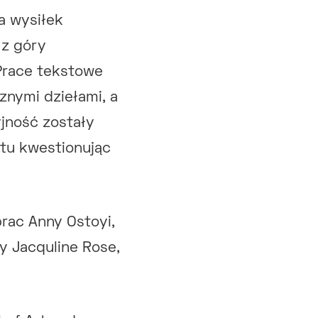
a wysiłek
 z góry
 Prace tekstowe
znymi dziełami, a
yjność zostały
tu kwestionując
prac Anny Ostoyi,
y Jacquline Rose,