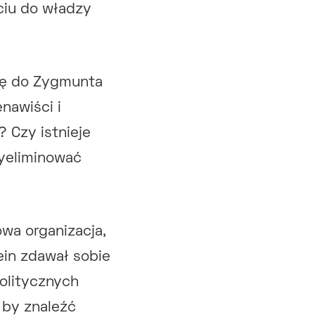
ściu do władzy
się do Zygmunta
nawiści i
 Czy istnieje
wyeliminować
wa organizacja,
ein zdawał sobie
politycznych
 by znaleźć