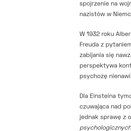
spojrzenie na woj
nazistów w Niemc
W 1932 roku Alber
Freuda z pytaniem
zabijania się naw
perspektywa kont
psychozę nienawiś
Dla Einsteina ty
czuwająca nad pok
jednak sprawę z og
psychologicznych