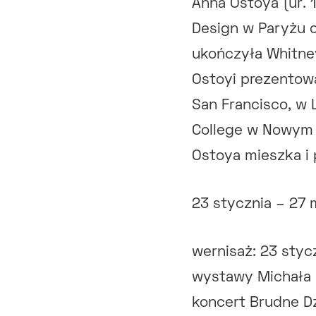
Anna Ostoya (ur. 
Design w Paryżu 
ukończyła Whitne
Ostoyi prezentowa
San Francisco, w L
College w Nowym J
Ostoya mieszka i 
23 stycznia – 27 
wernisaż: 23 styc
wystawy Michała 
koncert Brudne Dz