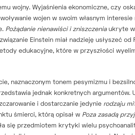
emu wojny. Wyjaśnienia ekonomiczne, czy osk
oływanie wojen w swoim własnym interesie n
e.
Pożądanie nienawiści i zniszczenia
ukryte w
ozwiązanie Einstein miał nadzieję usłyszeć od
tody edukacyjne, które w przyszłości wyeli
cie, naznaczonym tonem pesymizmu i bezsilnoś
rzedstawia jednak konkretnych argumentów. U
ozczarowanie i dostarczanie jedynie
rodzaju mit
ynktu śmierci, którą opisał w
Poza zasadą przy
tała się przedmiotem krytyki wielu psychoanali