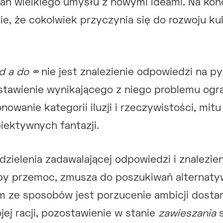
ń wielkiego umysłu z nowymi ideami. Na końc
e, że cokolwiek przyczynia się do rozwoju kul
d a do ∞
nie jest znalezienie odpowiedzi na p
dstawienie wynikającego z niego problemu ogr
owanie kategorii iluzji i rzeczywistości, mitu 
iektywnych fantazji.
dzielenia zadawalającej odpowiedzi i znalezien
by przemoc, zmusza do poszukiwań alternaty
 ze sposobów jest porzucenie ambicji dostar
ej racji, pozostawienie w stanie
zawieszania
s