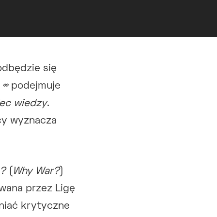
odbędzie się
 ∞
podejmuje
iec wiedzy
.
ocy wyznacza
a?
(
Why War?
)
wana przez Ligę
niać krytyczne