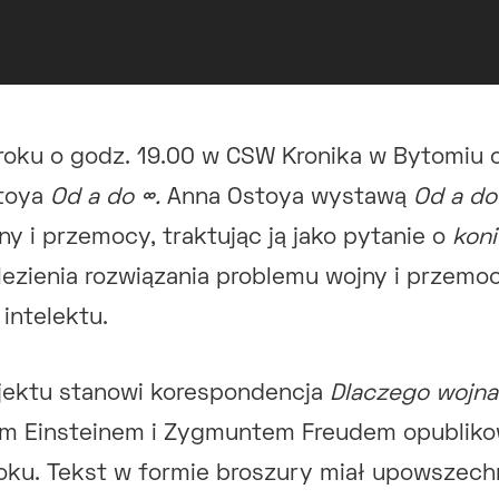
roku o godz. 19.00 w CSW Kronika w Bytomiu 
stoya
Od a do ∞.
Anna Ostoya wystawą
Od a do
y i przemocy, traktując ją jako pytanie o
kon
lezienia rozwiązania problemu wojny i przem
intelektu.
ojektu stanowi korespondencja
Dlaczego wojn
m Einsteinem i Zygmuntem Freudem opubliko
oku. Tekst w formie broszury miał upowszech