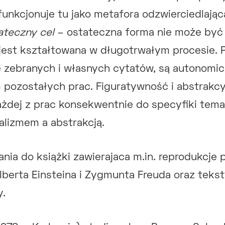
funkcjonuje tu jako metafora odzwierciedlając
ateczny cel
– ostateczna forma nie może być
 jest kształtowana w długotrwałym procesie.
 zebranych i własnych cytatów, są autonomic
 pozostałych prac. Figuratywność i abstrakc
żdej z prac konsekwentnie do specyfiki tema
alizmem a abstrakcją.
nia do książki zawierajaca m.in. reprodukcje 
berta Einsteina i Zygmunta Freuda oraz tekst
y.