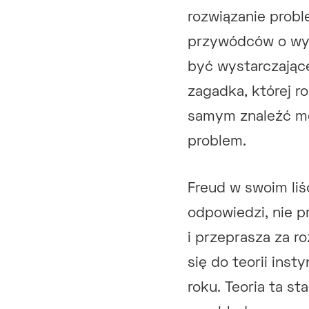
rozwiązanie probl
przywódców o wyw
być wystarczając
zagadka, której r
samym znaleźć me
problem.
Freud w swoim liś
odpowiedzi, nie p
i przeprasza za r
się do teorii inst
roku. Teoria ta s