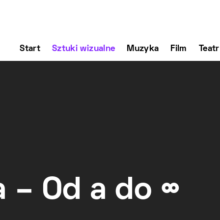
Start
Sztuki wizualne
Muzyka
Film
Teatr
 – Od a do ∞