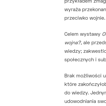
przykładem zmaga
wyraża przekonani
przeciwko wojnie.
Celem wystawy
O
wojna?
, ale prze
wiedzy; zakwestion
społecznych i sub
Brak możliwości u
które zakończyło
do wiedzy. Jednym
udowodniania swoj