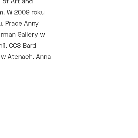
 of Art and
m. W 2009 roku
. Prace Anny
erman Gallery w
nii, CCS Bard
e w Atenach. Anna