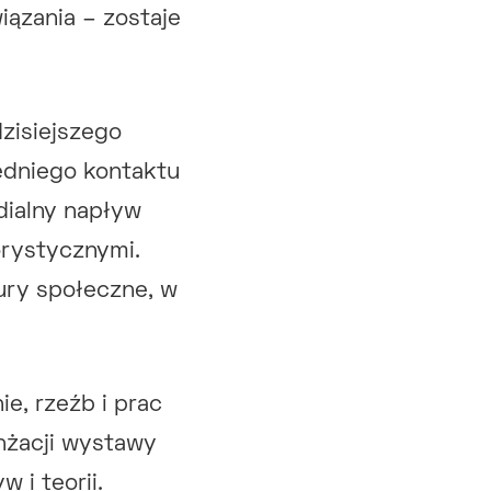
iązania – zostaje
zisiejszego
edniego kontaktu
dialny napływ
orystycznymi.
ury społeczne, w
ie, rzeźb i prac
nżacji wystawy
 i teorii.