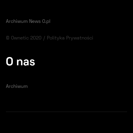
Archiwum News O.pl
© Ownetic 2020 /
Polityka Prywatności
O nas
Archiwum