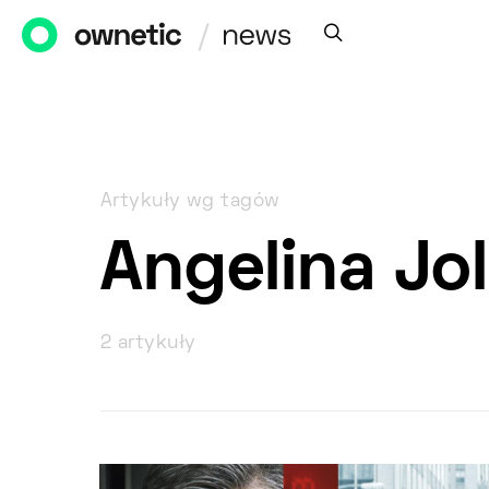
Artykuły wg tagów
Angelina Jol
2 artykuły