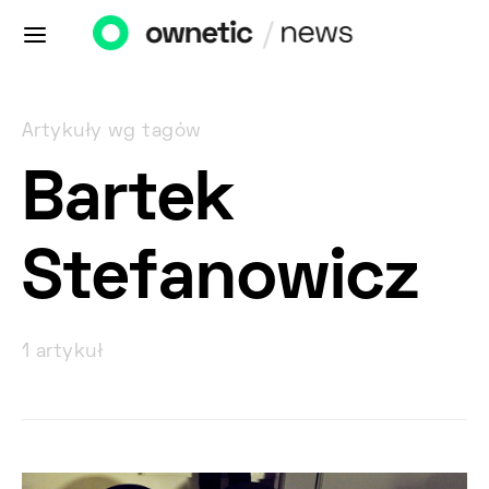
Artykuły wg tagów
Bartek
Stefanowicz
1 artykuł