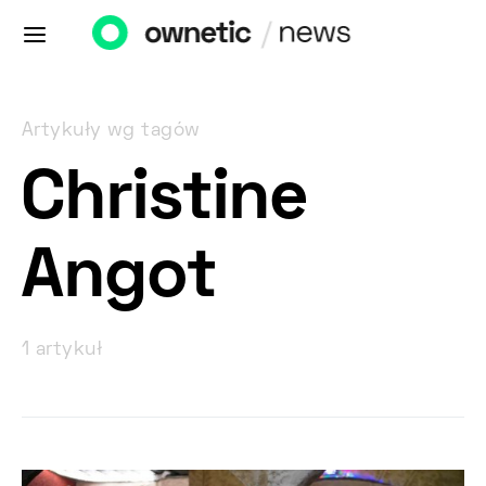
Artykuły wg tagów
Christine
Angot
1 artykuł