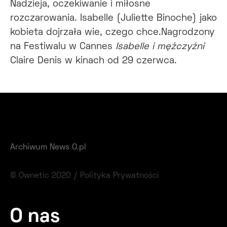
Nadzieja, oczekiwanie i miłosne
rozczarowania. Isabelle (Juliette Binoche) jako
kobieta dojrzała wie, czego chce.Nagrodzony
na Festiwalu w Cannes
Isabelle i mężczyźni
Claire Denis w kinach od 29 czerwca.
Archiwum News O.pl
© Ownetic 2020 /
Polityka Prywatności
O nas