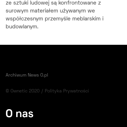
ze sztuki ludowej są konfrontowane z
surowym materiałem używanym we
współczesnym przemyśle meblarskim i
budowlanym.
Archiwum News O.pl
© Ownetic 2020 /
Polityka Prywatności
O nas