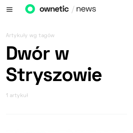
Artykuły wg tagów
Dwór w
Stryszowie
1 artykuł