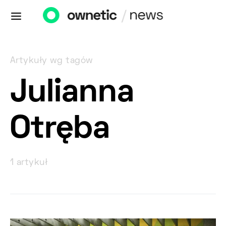
Artykuły wg tagów
Julianna
Otręba
1 artykuł