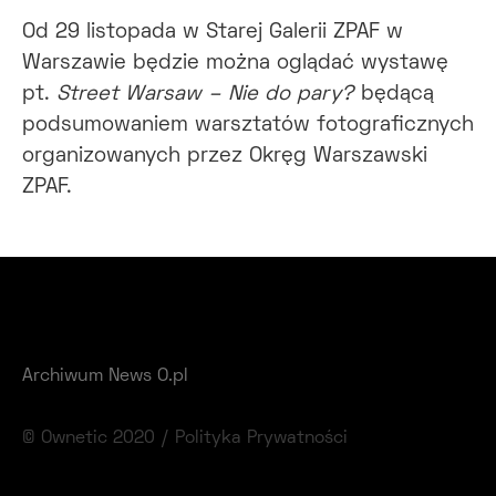
Od 29 listopada w Starej Galerii ZPAF w
Warszawie będzie można oglądać wystawę
pt.
Street Warsaw – Nie do pary?
będącą
podsumowaniem warsztatów fotograficznych
organizowanych przez Okręg Warszawski
ZPAF.
Archiwum News O.pl
© Ownetic 2020 /
Polityka Prywatności