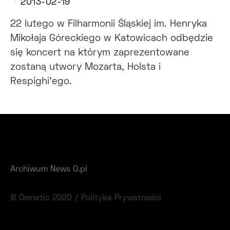
2013-02-19
22 lutego w Filharmonii Śląskiej im. Henryka
Mikołaja Góreckiego w Katowicach odbędzie
się koncert na którym zaprezentowane
zostaną utwory Mozarta, Holsta i
Respighi'ego.
Archiwum News O.pl
© Ownetic 2020 /
Polityka Prywatności