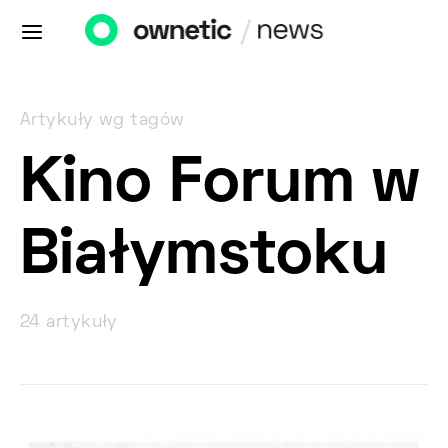
Artykuły wg tagów
Kino Forum w
Białymstoku
24 artykuły