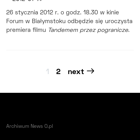
26 stycznia 2012 r. o godz. 18.30 w kinie
Forum w Białymstoku odbędzie się uroczysta
premiera filmu
Tandemem przez pogranicze
.
Nawigacja
1
2
next
po
wpisach
Archiwum News O.pl