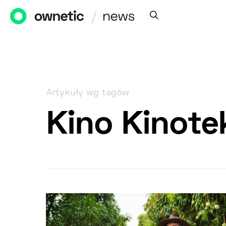
Artykuły wg tagów
Kino Kinote