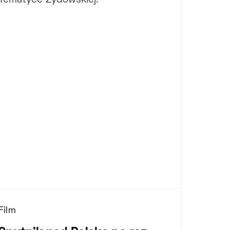
Tematyce Żydowskiej.
Film