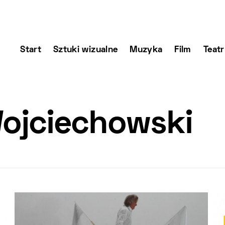
Start
Sztuki wizualne
Muzyka
Film
Teatr
ojciechowski