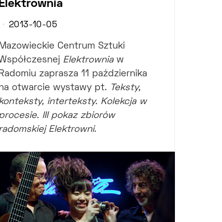
Elektrownia
2013-10-05
Mazowieckie Centrum Sztuki
Współczesnej
Elektrownia
w
Radomiu zaprasza 11 października
na otwarcie wystawy pt.
Teksty,
konteksty, interteksty. Kolekcja w
procesie. III pokaz zbiorów
radomskiej Elektrowni
.