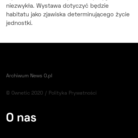
niezwykła. Wystawa dotyczyć będzie
habitatu jako zjawiska determinującego życie
jednostki.
Archiwum News O.pl
© Ownetic 2020 /
Polityka Prywatności
O nas