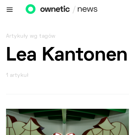
Artykuły wg tagów
Lea Kantonen
1 artykuł