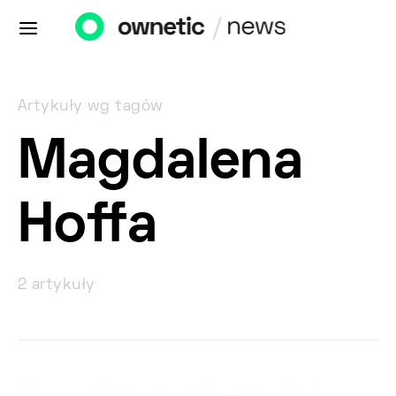
Artykuły wg tagów
Magdalena
Hoffa
2 artykuły