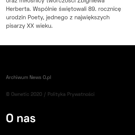
oraz miłośnicy twórczości Zbigniewa
Herberta. Wspólnie świętowali 89. rocznicę
urodzin Poety, jednego z największych
pisarzy XX wieku.
Archiwum News O.pl
© Ownetic 2020 /
Polityka Prywatności
O nas