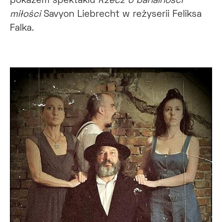
pokazem spektaklu
Rzecz o banalności
miłości
Savyon Liebrecht w reżyserii Feliksa
Falka.