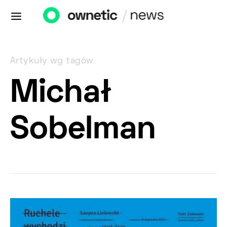
Artykuły wg tagów
Michał
Sobelman