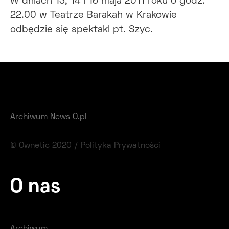
W dniach 13, 14 i 15 maja 2011 roku o godz.
22.00 w Teatrze Barakah w Krakowie
odbędzie się spektakl pt. Szyc.
Archiwum News O.pl
© Ownetic 2020 /
Polityka Prywatności
O nas