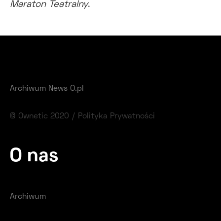
Maraton Teatralny
.
Archiwum News O.pl
© Ownetic 2020 /
Polityka Prywatności
O nas
Archiwum