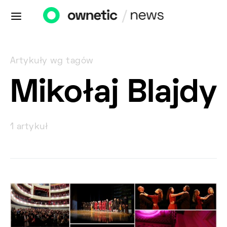
Artykuły wg tagów
Mikołaj Blajdy
1 artykuł