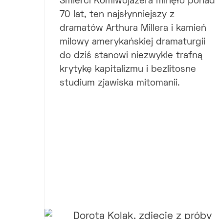
Śmierci Komiwojażera minęło ponad
70 lat, ten najsłynniejszy z
dramatów Arthura Millera i kamień
milowy amerykańskiej dramaturgii
do dziś stanowi niezwykle trafną
krytykę kapitalizmu i bezlitosne
studium zjawiska mitomanii.