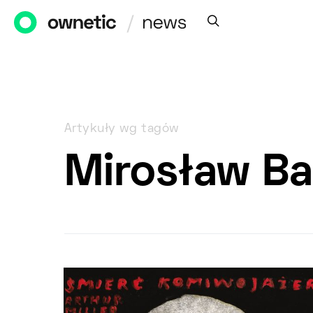
Artykuły wg tagów
Mirosław B