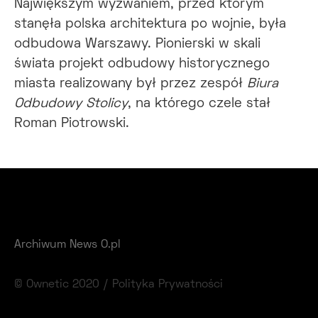
Największym wyzwaniem, przed którym
stanęła polska architektura po wojnie, była
odbudowa Warszawy. Pionierski w skali
świata projekt odbudowy historycznego
miasta realizowany był przez zespół
Biura
Odbudowy Stolicy
, na którego czele stał
Roman Piotrowski.
Archiwum News O.pl
© Ownetic 2020 /
Polityka Prywatności