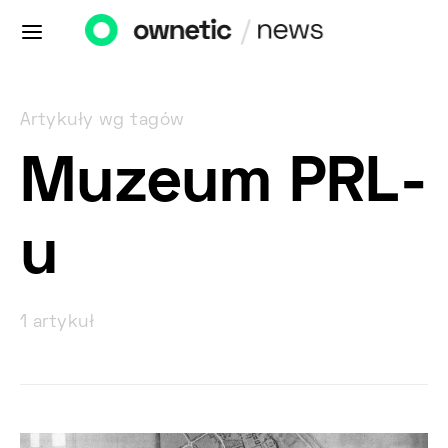
Artykuły wg tagów
Muzeum PRL-
u
1 artykuł