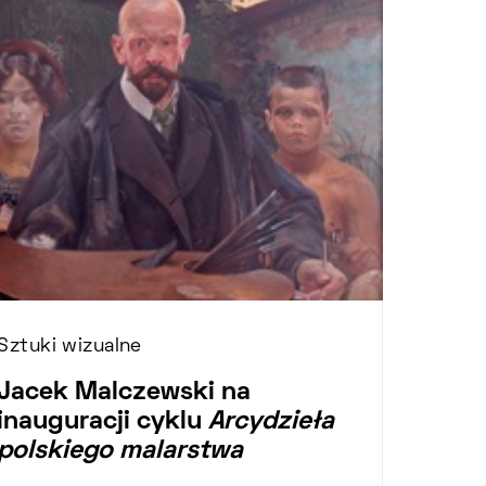
Sztuki wizualne
Jacek Malczewski na
inauguracji cyklu
Arcydzieła
polskiego malarstwa