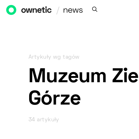
Artykuły wg tagów
Muzeum Ziem
Górze
34 artykuły