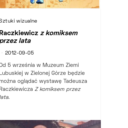
Sztuki wizualne
Raczkiewicz
z komiksem
przez lata
2012-09-05
Od 5 września w Muzeum Ziemi
Lubuskiej w Zielonej Górze będzie
można oglądać wystawę Tadeusza
Raczkiewicza
Z komiksem przez
lata
.