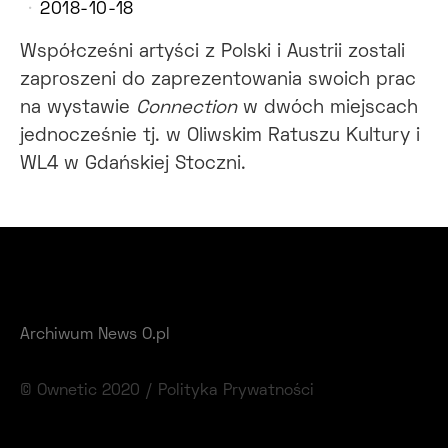
2018-10-18
Współcześni artyści z Polski i Austrii zostali
zaproszeni do zaprezentowania swoich prac
na wystawie
Connection
w dwóch miejscach
jednocześnie tj. w Oliwskim Ratuszu Kultury i
WL4 w Gdańskiej Stoczni.
Archiwum News O.pl
© Ownetic 2020 /
Polityka Prywatności