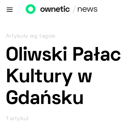
Artykuły wg tagów
Oliwski Pałac
Kultury w
Gdańsku
1 artykuł