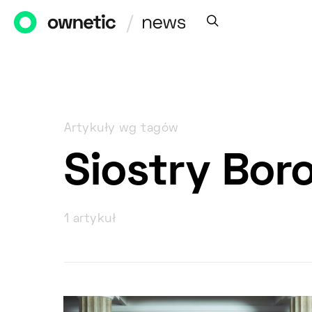
Artykuły wg tagów
Siostry Bor
1 artykuł