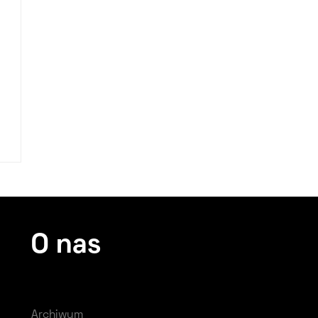
O nas
Archiwum