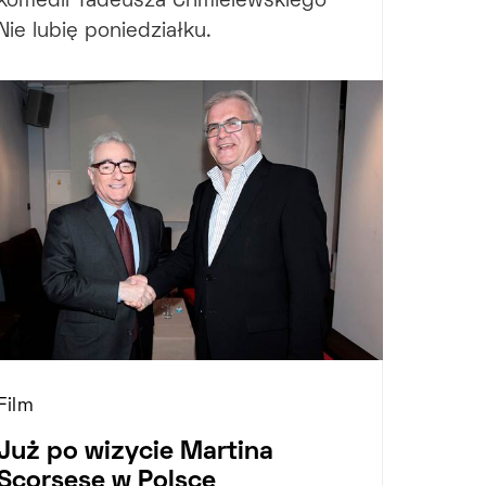
komedii Tadeusza Chmielewskiego
Nie lubię poniedziałku.
Film
Już po wizycie Martina
Scorsese w Polsce