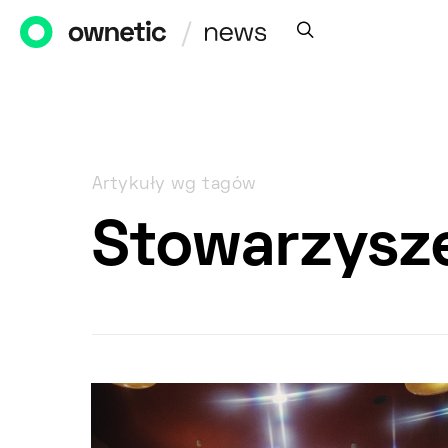
Artykuły wg tagów
Stowarzysze