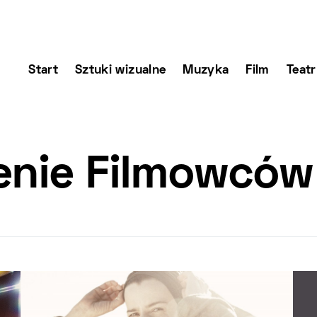
Start
Sztuki wizualne
Muzyka
Film
Teatr
nie Filmowców 