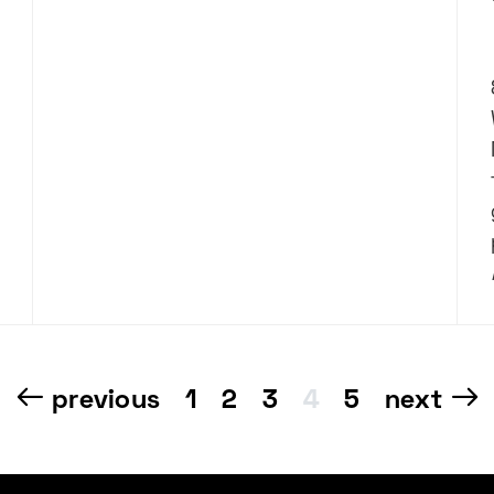
Nawigacja
previous
1
2
3
4
5
next
po