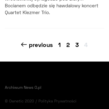
Bocianem odbędzie się hawdalowy koncert
Quartet Klezmer Trio.
Nawigacja
previous
1
2
3
4
po
wpisach
Archiwum News O.pl
© Ownetic 2020 /
Polityka Prywatności