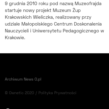
9 grudnia 2010 roku pod nazwą Muzeofrajda
startuje nowy projekt Muzeum Żup
Krakowskich Wieliczka, realizowany przy
udziale Małopolskiego Centrum Doskonalenia
Nauczycieli i Uniwersytetu Pedagogicznego w
Krakowie.
Archiwum News O.pl
© Ownetic 2020 /
Polityka Prywatności