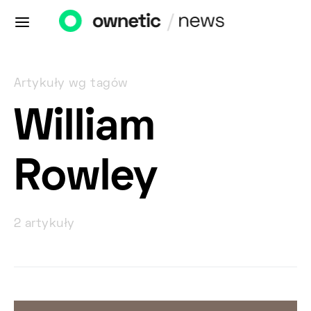
Artykuły wg tagów
William
Rowley
2 artykuły