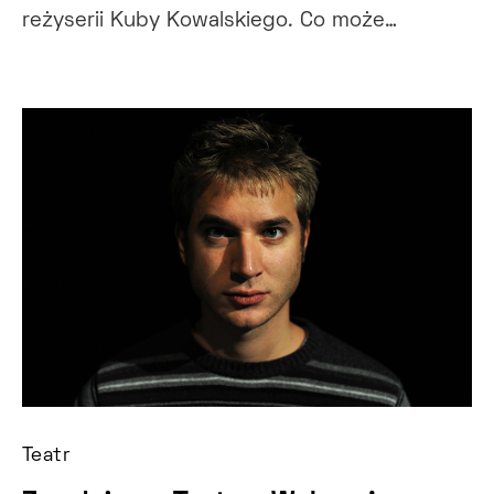
reżyserii Kuby Kowalskiego. Co może…
Teatr