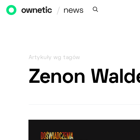
Artykuły wg tagów
Zenon Wald