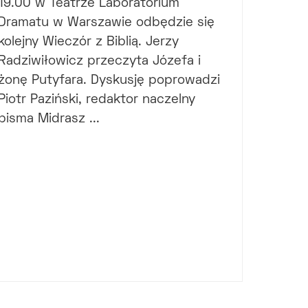
19.00 w Teatrze Laboratorium
Dramatu w Warszawie odbędzie się
kolejny Wieczór z Biblią. Jerzy
Radziwiłowicz przeczyta Józefa i
żonę Putyfara. Dyskusję poprowadzi
Piotr Paziński, redaktor naczelny
pisma Midrasz ...