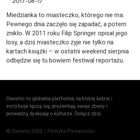
2017-08-17
Miedzianka to miasteczko, którego nie ma.
Pewnego dnia zaczęło się zapadać, a potem
znikło. W 2011 roku Filip Springer opisał jego
losy, a dziś miasteczko żyje nie tylko na
kartach książki – w ostatni weekend sierpnia
odbędzie się tu bowiem festiwal reportażu.
Ownetic to globalna platforma, na której ludzie i
instytucje łączą się, prezentują swoje zbiory i
prowadzą dyskusję o kulturze. Dołącz dziś.
© Ownetic 2020 /
Polityka Prywatności