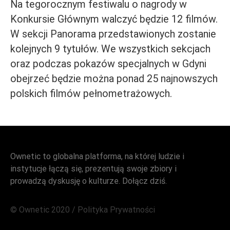
Na tegorocznym festiwalu o nagrody w
Konkursie Głównym walczyć będzie 12 filmów.
W sekcji Panorama przedstawionych zostanie
kolejnych 9 tytułów. We wszystkich sekcjach
oraz podczas pokazów specjalnych w Gdyni
obejrzeć będzie można ponad 25 najnowszych
polskich filmów pełnometrażowych.
Ownetic to globalna platforma, na której ludzie i
instytucje łączą się, prezentują swoje zbiory i
prowadzą dyskusję o kulturze. Dołącz dziś.
© Ownetic 2020 /
Polityka Prywatności