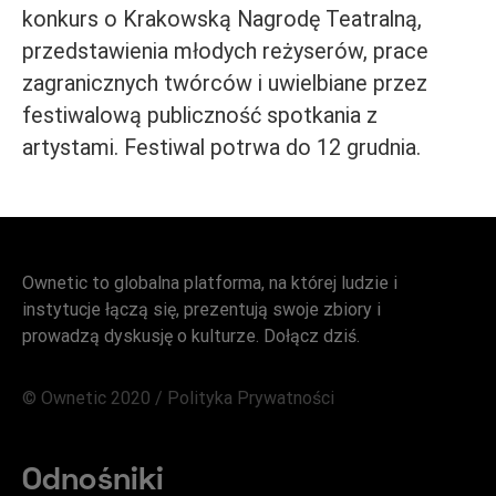
konkurs o Krakowską Nagrodę Teatralną,
przedstawienia młodych reżyserów, prace
zagranicznych twórców i uwielbiane przez
festiwalową publiczność spotkania z
artystami. Festiwal potrwa do 12 grudnia.
Ownetic to globalna platforma, na której ludzie i
instytucje łączą się, prezentują swoje zbiory i
prowadzą dyskusję o kulturze. Dołącz dziś.
© Ownetic 2020 /
Polityka Prywatności
Odnośniki