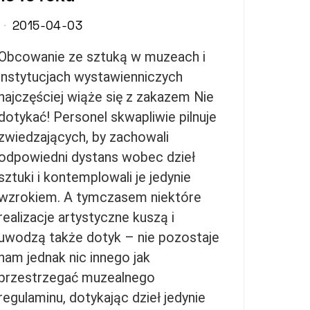
2015-04-03
Obcowanie ze sztuką w muzeach i
instytucjach wystawienniczych
najczęściej wiąże się z zakazem Nie
dotykać! Personel skwapliwie pilnuje
zwiedzających, by zachowali
odpowiedni dystans wobec dzieł
sztuki i kontemplowali je jedynie
wzrokiem. A tymczasem niektóre
realizacje artystyczne kuszą i
uwodzą także dotyk – nie pozostaje
nam jednak nic innego jak
przestrzegać muzealnego
regulaminu, dotykając dzieł jedynie