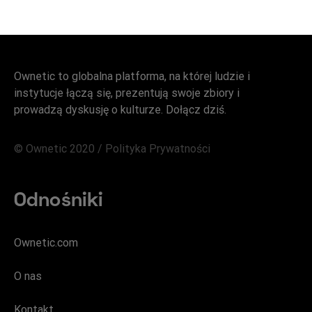
Ownetic to globalna platforma, na której ludzie i
instytucje łączą się, prezentują swoje zbiory i
prowadzą dyskusję o kulturze. Dołącz dziś.
© Ownetic 2020 /
Polityka Prywatności
Odnośniki
Ownetic.com
O nas
Kontakt