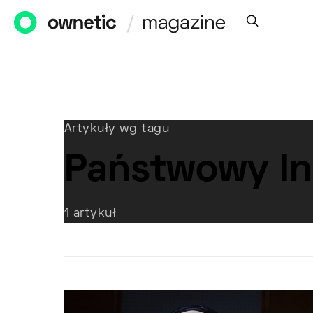
Artykuły wg tagu
Państwowy Ins
1 artykuł