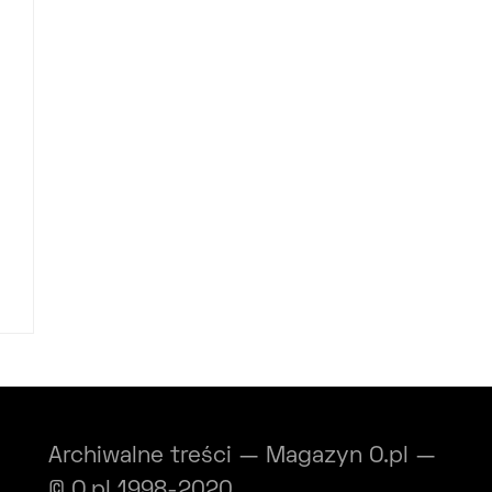
Archiwalne treści — Magazyn O.pl —
© O.pl 1998-2020