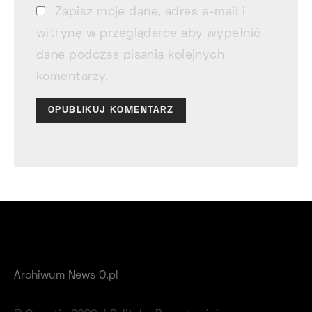
Zapisz moje dane, adres e-mail i
witrynę w przeglądarce aby wypełnić
dane podczas pisania kolejnych
komentarzy.
Archiwum News O.pl