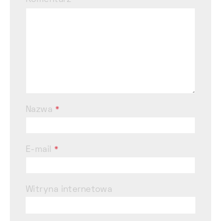
Komentarz
Nazwa
*
E-mail
*
Witryna internetowa