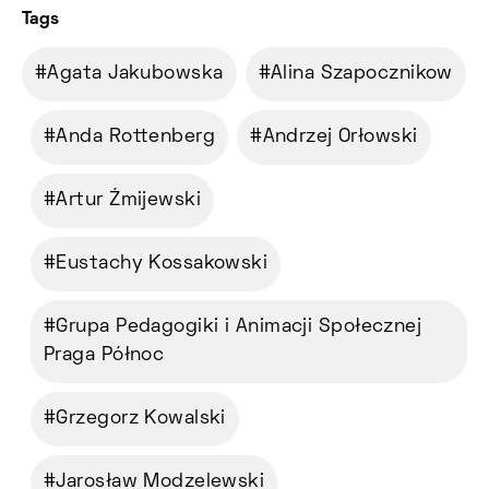
Tags
Agata Jakubowska
Alina Szapocznikow
Anda Rottenberg
Andrzej Orłowski
Artur Źmijewski
Eustachy Kossakowski
Grupa Pedagogiki i Animacji Społecznej
Praga Północ
Grzegorz Kowalski
Jarosław Modzelewski