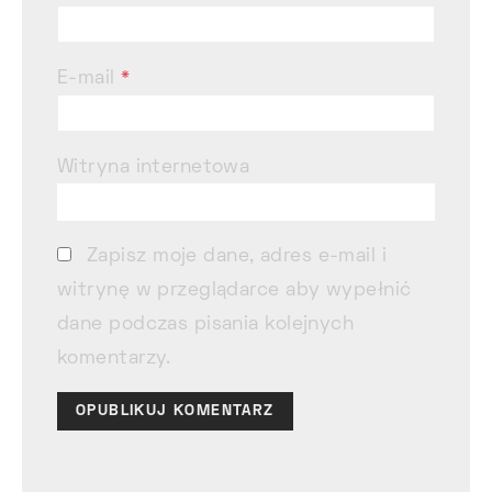
E-mail
*
Witryna internetowa
Zapisz moje dane, adres e-mail i
witrynę w przeglądarce aby wypełnić
dane podczas pisania kolejnych
komentarzy.