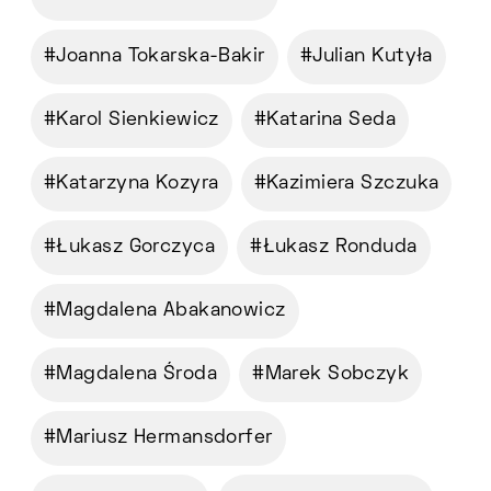
Joanna Tokarska-Bakir
Julian Kutyła
Karol Sienkiewicz
Katarina Seda
Katarzyna Kozyra
Kazimiera Szczuka
Łukasz Gorczyca
Łukasz Ronduda
Magdalena Abakanowicz
Magdalena Środa
Marek Sobczyk
Mariusz Hermansdorfer