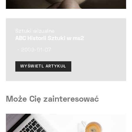
Sztuki wizualne
ABC Historii Sztuki w ms2
2009-01-07
WYŚWIETL ARTYKUŁ
Może Cię zainteresować