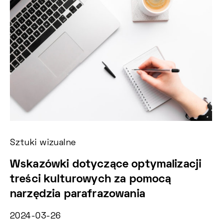
Sztuki wizualne
Ko
Wskazówki dotyczące optymalizacji
M
treści kulturowych za pomocą
e
narzędzia parafrazowania
He
2024-03-26
20