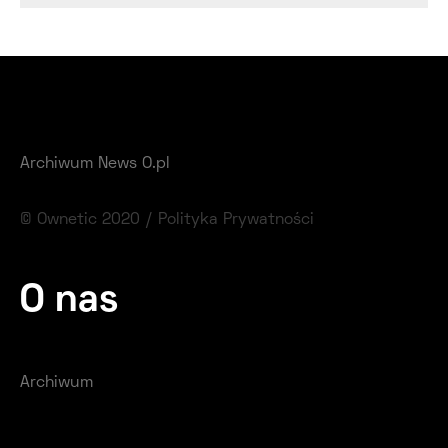
Archiwum News O.pl
© Ownetic 2020 /
Polityka Prywatności
O nas
Archiwum