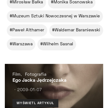
Mirosław Bałka
Monika Sosnowska
Muzeum Sztuki Nowoczesnej w Warszawie
Paweł Althamer
Waldemar Baraniewski
Warszawa
Wilhelm Sasnal
Film
Fotografia
Ego Jacka Jędrzejczaka
2009-01-07
WYŚWIETL ARTYKUŁ