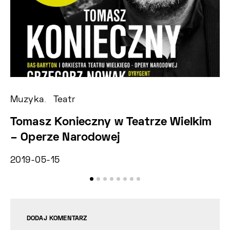
Muzyka
Teatr
Fe
Tomasz Konieczny w Teatrze Wielkim
X
– Operze Narodowej
B
2019-05-15
2
DODAJ KOMENTARZ