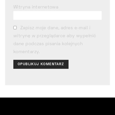
Witryna internetowa
Zapisz moje dane, adres e-mail i
witrynę w przeglądarce aby wypełnić
dane podczas pisania kolejnych
komentarzy.