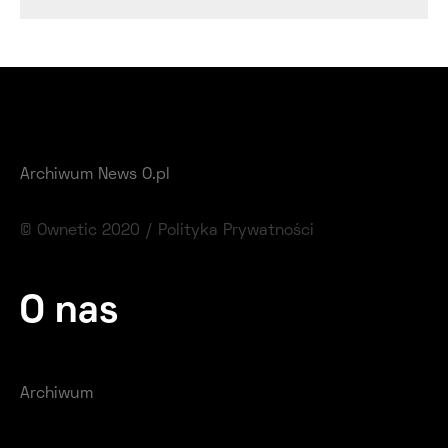
Archiwum News O.pl
© Ownetic 2020 /
Polityka Prywatności
O nas
Archiwum