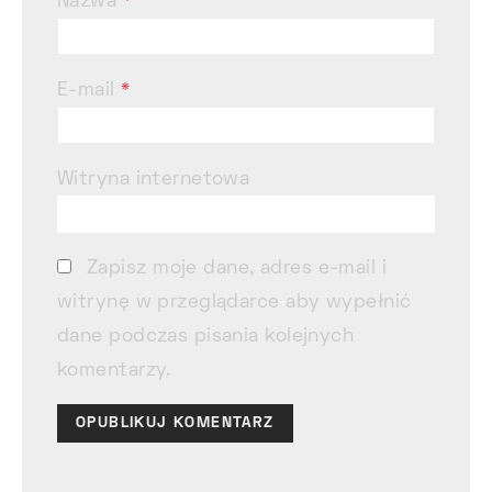
Nazwa
*
E-mail
*
Witryna internetowa
Zapisz moje dane, adres e-mail i
witrynę w przeglądarce aby wypełnić
dane podczas pisania kolejnych
komentarzy.