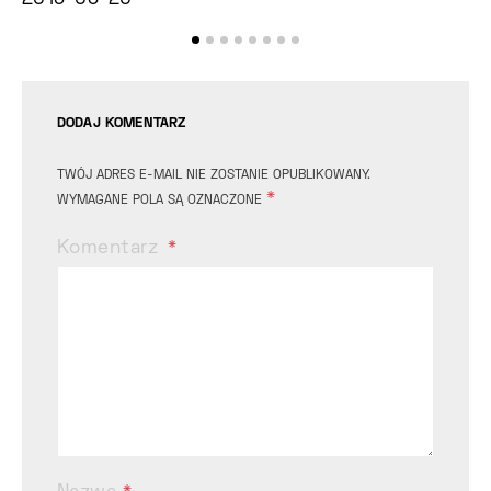
2019-05-20
2
DODAJ KOMENTARZ
TWÓJ ADRES E-MAIL NIE ZOSTANIE OPUBLIKOWANY.
*
WYMAGANE POLA SĄ OZNACZONE
Komentarz