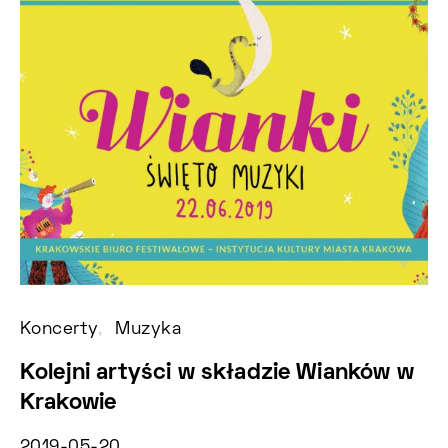
Koncerty
Muzyka
Ko
Kolejni artyści w składzie Wianków w
U
Krakowie
Z