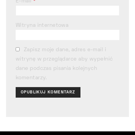
E-mail
*
Witryna internetowa
Zapisz moje dane, adres e-mail i
witrynę w przeglądarce aby wypełnić
dane podczas pisania kolejnych
komentarzy.