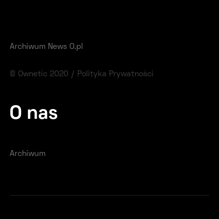
Archiwum News O.pl
© Ownetic 2020 /
Polityka Prywatności
O nas
Archiwum