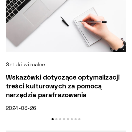
Sztuki wizualne
Ko
Wskazówki dotyczące optymalizacji
M
treści kulturowych za pomocą
e
narzędzia parafrazowania
He
2024-03-26
20