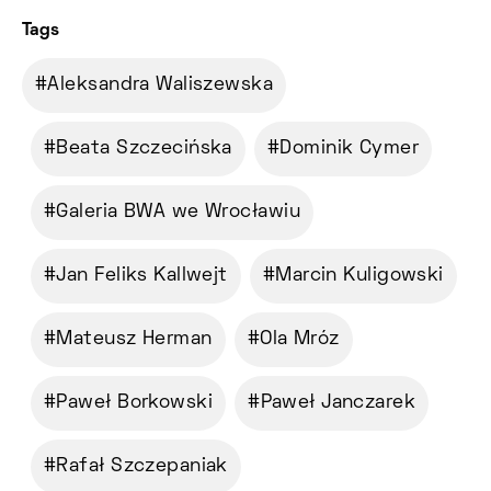
Tags
Aleksandra Waliszewska
Beata Szczecińska
Dominik Cymer
Galeria BWA we Wrocławiu
Jan Feliks Kallwejt
Marcin Kuligowski
Mateusz Herman
Ola Mróz
Paweł Borkowski
Paweł Janczarek
Rafał Szczepaniak