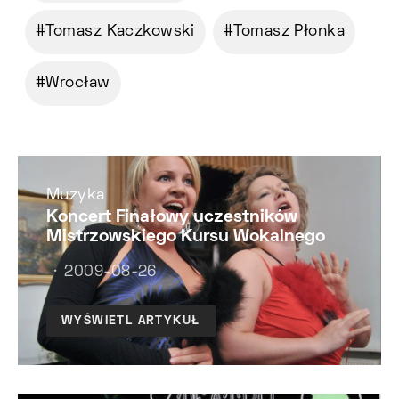
Tomasz Kaczkowski
Tomasz Płonka
Wrocław
Muzyka
Koncert Finałowy uczestników
Mistrzowskiego Kursu Wokalnego
2009-08-26
WYŚWIETL ARTYKUŁ