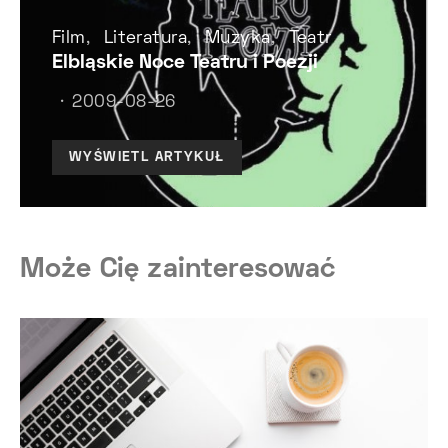
Film
Literatura
Muzyka
Teatr
Elbląskie Noce Teatru i Poezji
2009-08-26
WYŚWIETL ARTYKUŁ
Może Cię zainteresować