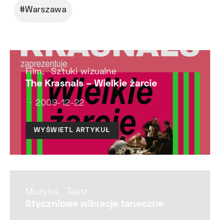
Warszawa
Film
Sztuki wizualne
The Krasnals – Wielkie żarcie
2009-12-22
WYŚWIETL ARTYKUŁ
Muzyka
Teatr
Styczniowe wibracje taneczne