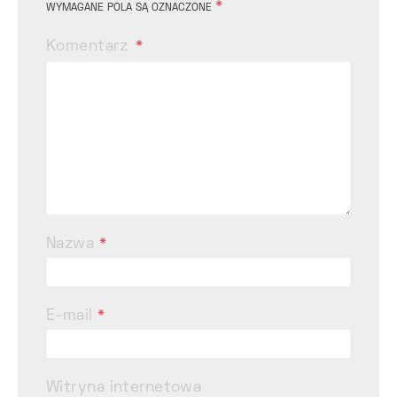
*
WYMAGANE POLA SĄ OZNACZONE
Komentarz
Nazwa
*
E-mail
*
Witryna internetowa