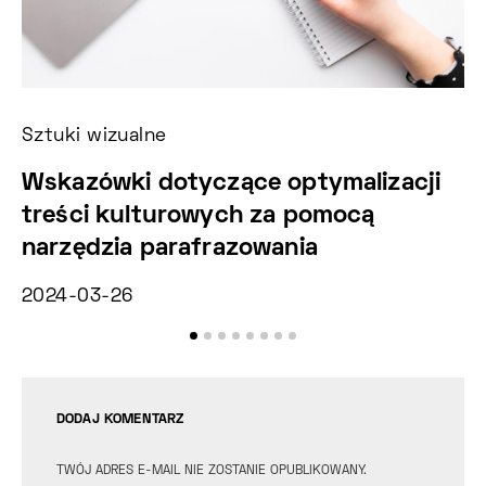
Sztuki wizualne
Ko
Wskazówki dotyczące optymalizacji
M
treści kulturowych za pomocą
e
narzędzia parafrazowania
He
2024-03-26
20
DODAJ KOMENTARZ
TWÓJ ADRES E-MAIL NIE ZOSTANIE OPUBLIKOWANY.