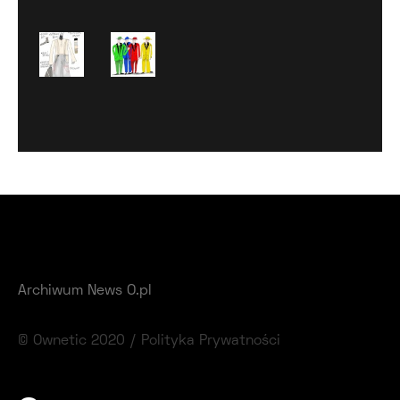
Archiwum News O.pl
© Ownetic 2020 /
Polityka Prywatności