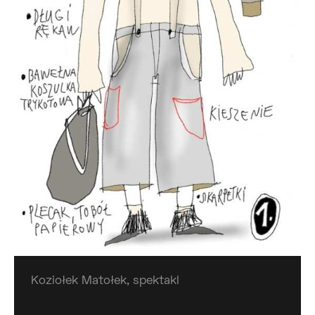
Koziołek Matołek, spektakl