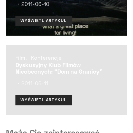
2011-06-10
WYŚWIETL ARTYKUŁ
Film
Konferencje
Dyskusyjny Klub Filmów
Nieobecnych: “Dom na Granicy”
2011-06-11
WYŚWIETL ARTYKUŁ