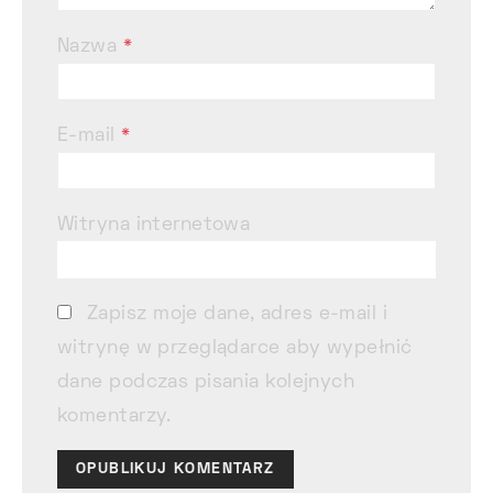
Nazwa
*
E-mail
*
Witryna internetowa
Zapisz moje dane, adres e-mail i
witrynę w przeglądarce aby wypełnić
dane podczas pisania kolejnych
komentarzy.