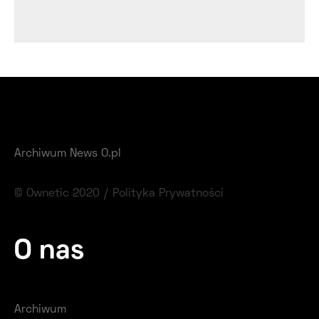
Archiwum News O.pl
© Ownetic 2020 /
Polityka Prywatności
O nas
Archiwum