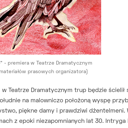
go" - premiera w Teatrze Dramatycznym
 materiałów prasowych organizatora)
u w Teatrze Dramatycznym trup będzie ścielił 
opołudnie na malowniczo położoną wyspę przy
stwo, piękne damy i prawdziwi dżentelmeni.
ach z epoki niezapomnianych lat 30. Intryga 