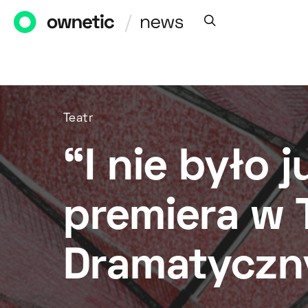
Teatr
“I nie było 
premiera w 
Dramatycz