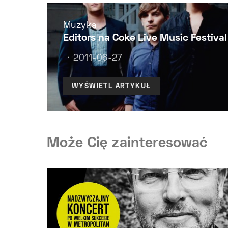
Muzyka
Editors na Coke Live Music Festival
2011-06-27
WYŚWIETL ARTYKUŁ
Może Cię zainteresować