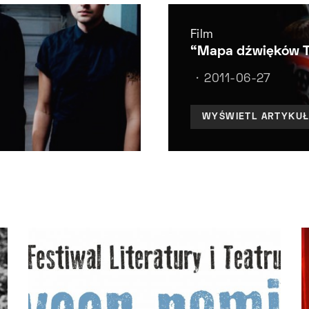
Film
“Mapa dźwięków T
2011-06-27
WYŚWIETL ARTYKU