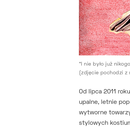
"I nie było już niko
(zdjęcie pochodzi z
Od lipca 2011 rok
upalne, letnie p
wytworne towarzy
stylowych kostium