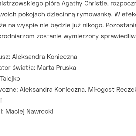
strzowskiego pióra Agathy Christie, rozpoczn
swoich pokojach dziecinną rymowankę. W efekc
że na wyspie nie będzie już nikogo. Pozostani
zbrodniarzom zostanie wymierzony sprawiedli
iusz: Aleksandra Konieczna
ator światła: Marta Pruska
Talejko
czne: Aleksandra Konieczna, Miłogost Recze
i
i: Maciej Nawrocki