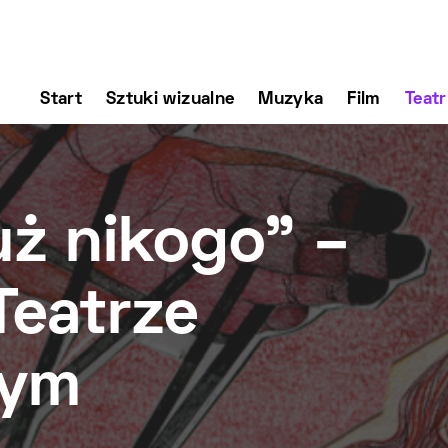
Start
Sztuki wizualne
Muzyka
Film
Teatr
już nikogo” –
Teatrze
nym