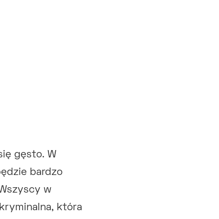
się gęsto. W
będzie bardzo
 Wszyscy w
kryminalna, która