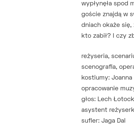
wypłynęła spod mi
goście znajdą w 
dniach okaże się, 
kto zabił? I czy 
reżyseria, scenar
scenografia, oper
kostiumy: Joanna 
opracowanie muzy
głos: Lech Łotock
asystent reżyserk
sufler: Jaga Dal