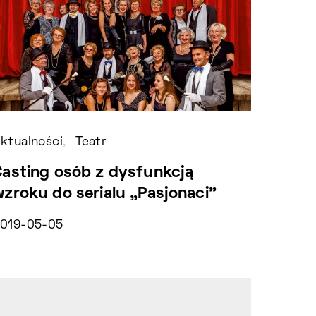
ktualności
Teatr
Aktual
Casting osób z dysfunkcją
Okno 
wzroku do serialu „Pasjonaci”
2019-0
019-05-05