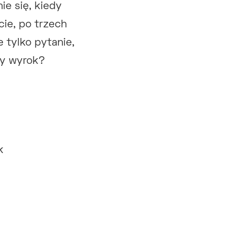
ie się, kiedy
ie, po trzech
e tylko pytanie,
wy wyrok?
k