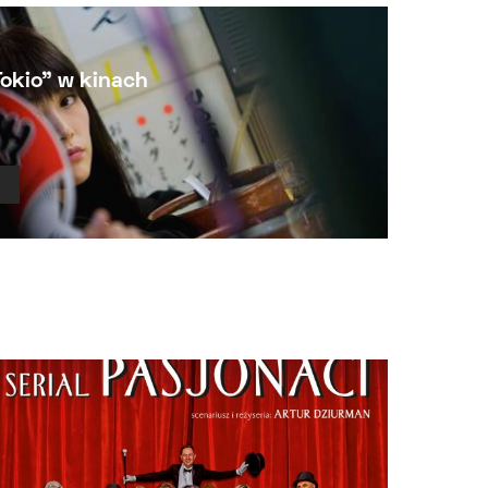
okio” w kinach
Ł