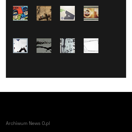
Archiwum News O.pl