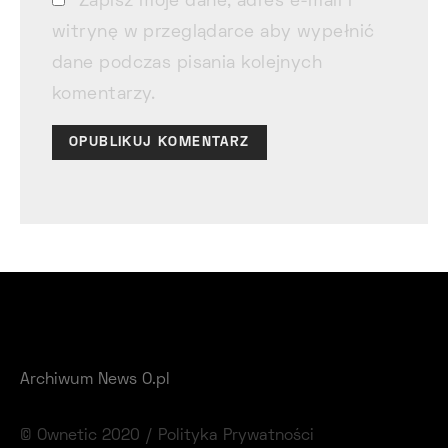
Zapisz moje dane, adres e-mail i
witrynę w przeglądarce aby wypełnić
dane podczas pisania kolejnych
komentarzy.
Archiwum News O.pl
© Ownetic 2020 /
Polityka Prywatności