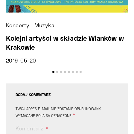
Koncerty
Muzyka
Ko
Kolejni artyści w składzie Wianków w
U
Krakowie
Z
2019-05-20
2
DODAJ KOMENTARZ
TWÓJ ADRES E-MAIL NIE ZOSTANIE OPUBLIKOWANY.
*
WYMAGANE POLA SĄ OZNACZONE
Komentarz