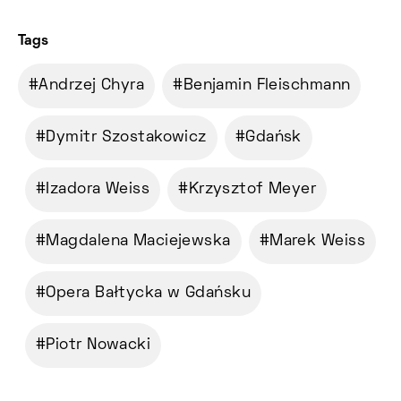
Tags
Andrzej Chyra
Benjamin Fleischmann
Dymitr Szostakowicz
Gdańsk
Izadora Weiss
Krzysztof Meyer
Magdalena Maciejewska
Marek Weiss
Opera Bałtycka w Gdańsku
Piotr Nowacki