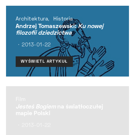
Architektura
Historia
Andrzej Tomaszewski:
Ku nowej
filozofii dziedzictwa
2013-01-22
WYŚWIETL ARTYKUŁ
Film
Jesteś Bogiem
na światłoczułej
mapie Polski
2013-01-22