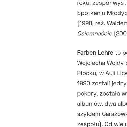
roku, zespół wys
Spotkaniu Młodyc
(1998, reż. Walde
Osiemnaście
(200
Farben Lehre
to p
Wojciecha Wojdy 
Płocku, w Auli Lic
1990 zostali jedny
pokory, została w
albumów, dwa alb
szyldem Garażówka 
zespołu). Od wiel