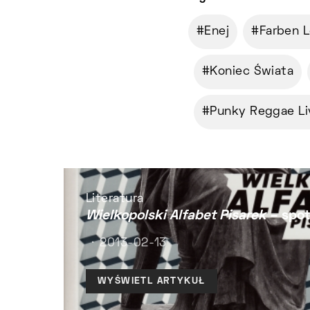
Enej
Farben 
Koniec Świata
Punky Reggae Li
Literatura
Wielkopolski Alfabet Pisarek
– spot
2013-02-13
WYŚWIETL ARTYKUŁ