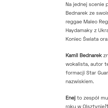
Na jednej scenie 
Bednarek ze swoi
reggae Maleo Reg
Haydamaky z Ukra
Koniec Świata ora
Kamil Bednarek
zn
wokalista, autor 
formacji Star Gu
nazwiskiem.
Enej
to zespół mu
roku w Olsztynie[1