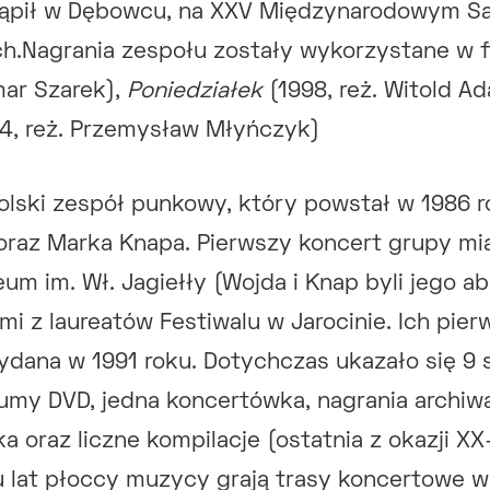
tąpił w Dębowcu, na XXV Międzynarodowym S
h.Nagrania zespołu zostały wykorzystane w f
mar Szarek),
Poniedziałek
(1998, reż. Witold A
4, reż. Przemysław Młyńczyk)
olski zespół punkowy, który powstał w 1986 r
oraz Marka Knapa. Pierwszy koncert grupy mi
eum im. Wł. Jagiełły (Wojda i Knap byli jego 
mi z laureatów Festiwalu w Jarocinie. Ich pie
ydana w 1991 roku. Dotychczas ukazało się 9 
umy DVD, jedna koncertówka, nagrania archiw
oraz liczne kompilacje (ostatnia z okazji XX-
u lat płoccy muzycy grają trasy koncertowe w