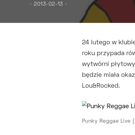
2013-02-13
24 lutego w klubi
roku przypada równ
wytwórni płytowy
będzie miała oka
Lou&Rocked.
Punky Reggae Live (