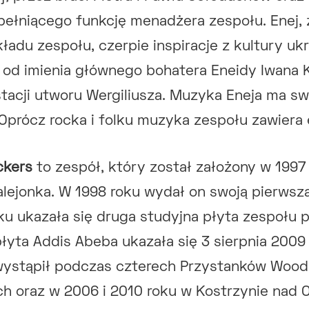
pełniącego funkcję menadżera zespołu. Enej,
ładu zespołu, czerpie inspiracje z kultury uk
 od imienia głównego bohatera Eneidy Iwana 
stacji utworu Wergiliusza. Muzyka Eneja ma sw
 Oprócz rocka i folku muzyka zespołu zawiera
ckers
to zespół, który został założony w 1997
lejonka. W 1998 roku wydał on swoją pierwszą
ku ukazała się druga studyjna płyta zespołu 
płyta Addis Abeba ukazała się 3 sierpnia 2009
ystąpił podczas czterech Przystanków Wood
h oraz w 2006 i 2010 roku w Kostrzynie nad Od