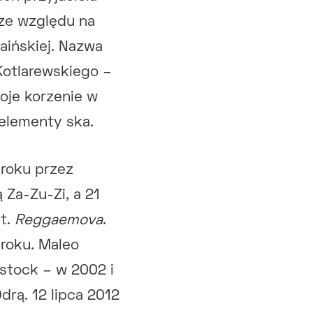
 ze względu na
raińskiej. Nazwa
Kotlarewskiego –
oje korzenie w
 elementy ska.
 roku przez
 Za-Zu-Zi, a 21
pt.
Reggaemova
.
 roku. Maleo
stock – w 2002 i
rą. 12 lipca 2012