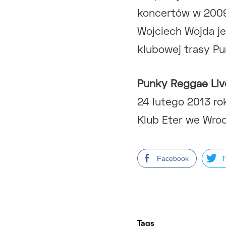
koncertów w 2009
Wojciech Wojda j
klubowej trasy Pu
Punky Reggae Liv
24 lutego 2013 ro
Klub Eter we Wro
Facebook
T
Tags