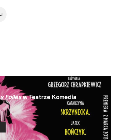
u
x Folles
w Teatrze Komedia
Ł