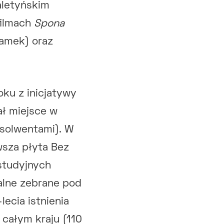
aletyńskim
ilmach
Spona
damek) oraz
oku z inicjatywy
ał miejsce w
absolwentami). W
rwsza płyta Bez
studyjnych
alne zebrane pod
lecia istnienia
 całym kraju (110