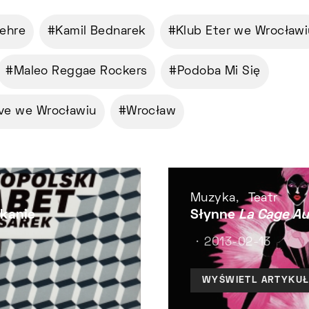
Lehre
Kamil Bednarek
Klub Eter we Wrocławi
Maleo Reggae Rockers
Podoba Mi Się
ve we Wrocławiu
Wrocław
Muzyka
Teatr
kanie
Słynne
La Cage Au
2013-02-13
WYŚWIETL ARTYKU