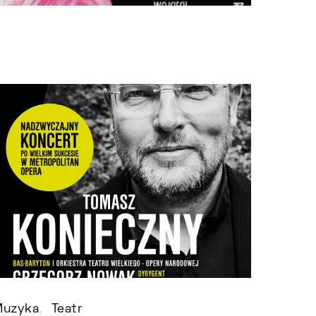
Muzyka
Teatr
Festiw