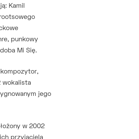
ą: Kamil
 rootsowego
ockowe
hre, punkowy
doba Mi Się.
 kompozytor,
2 wokalista
 sygnowanym jego
ałożony w 2002
ich przyjaciela