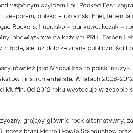
pod wspólnym szyldem Lou Rocked Fest zagraj
m zespołem, polsko – ukraiński Enej, legenda
gae Rockers, huculsko – punkowe, kozak – r
iny, obowiązkowe na każdym PRLu Farben Le
z młode, ale już dobrze znane publiczności Po
any również jako MaccaBraa to polski muzyk,
tekstów i instrumentalista. W latach 2008-201
ard Muffin. Od 2012 roku występuje w zespole
zyczny, grający głównie rock alternatywny, z
], przez braci Piotra i Pawła Sołoduchów oraz 