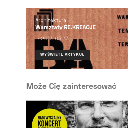
Architektura
Warsztaty RE.KREACJE
2013-03-13
WYŚWIETL ARTYKUŁ
Może Cię zainteresować