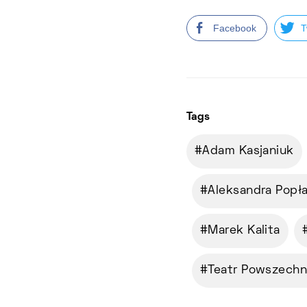
Facebook
T
Tags
Adam Kasjaniuk
Aleksandra Popł
Marek Kalita
Teatr Powszechn