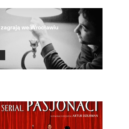
 zagrają we Wrocławiu
Ł