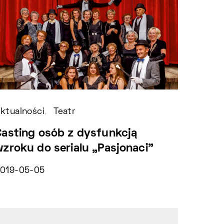
ktualności
Teatr
Aktual
Casting osób z dysfunkcją
Okno 
wzroku do serialu „Pasjonaci”
2019-0
019-05-05