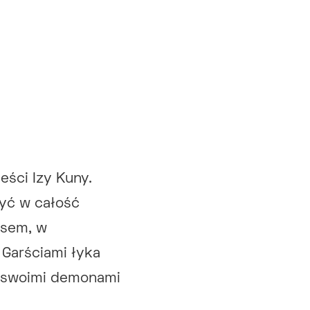
eści Izy Kuny.
żyć w całość
ksem, w
 Garściami łyka
e swoimi demonami