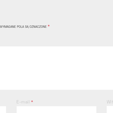
*
WYMAGANE POLA SĄ OZNACZONE
E-mail
Wi
*