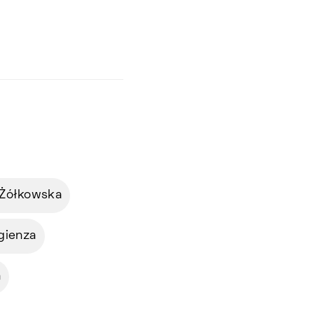
 Żółkowska
igienza
a