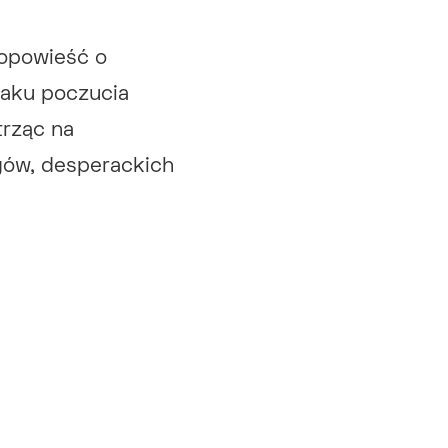
 opowieść o
raku poczucia
trząc na
ogów, desperackich