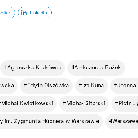
witter
LinkedIn
Agnieszka Krukówna
Aleksandra Bożek
awska
Edyta Olszówka
Iza Kuna
Joanna
Michał Kwiatkowski
Michał Sitarski
Piotr L
y im. Zygmunta Hübnera w Warszawie
Warszaw