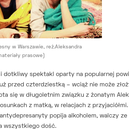
zesny w Warszawie, reż.Aleksandra
materiały prasowe)
i dotkliwy spektakl oparty na popularnej powi
 tuż przed czterdziestką – wciąż nie może zło
ota się w długoletnim związku z żonatym Ale
unkach z matką, w relacjach z przyjaciółmi.
, antydepresanyty popija alkoholem, walczy z
ma wszystkiego dość.