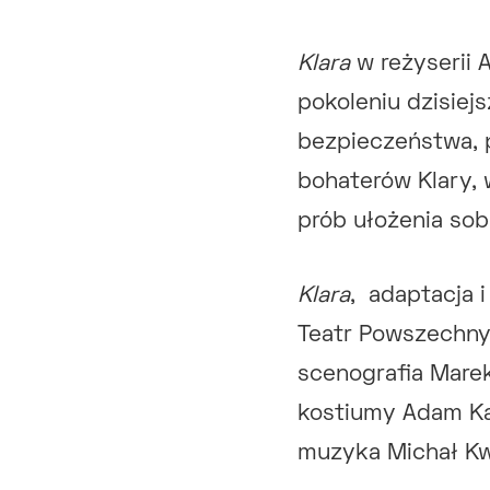
Klara
w reżyserii 
pokoleniu dzisiej
bezpieczeństwa, p
bohaterów Klary, 
prób ułożenia sobi
Klara
, adaptacja 
Teatr Powszechny 
scenografia Marek
kostiumy Adam Ka
muzyka Michał Kw