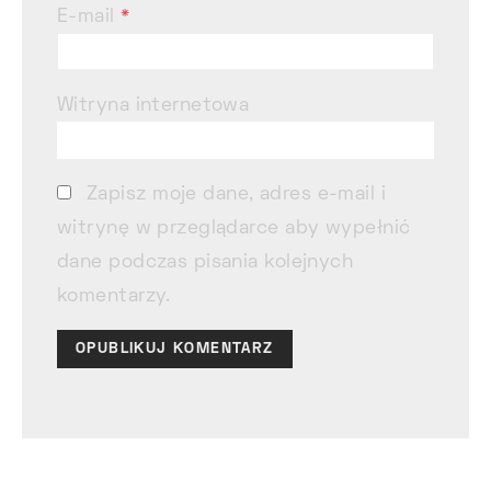
E-mail
*
Witryna internetowa
Zapisz moje dane, adres e-mail i
witrynę w przeglądarce aby wypełnić
dane podczas pisania kolejnych
komentarzy.