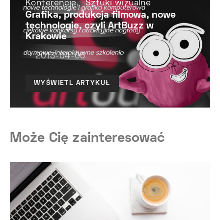
Konferencje
Sztuki wizualne
Grafika, produkcja filmowa, nowe
technologie, czyli ArtBuzz w
Krakowie
2013-04-05
WYŚWIETL ARTYKUŁ
Może Cię zainteresować