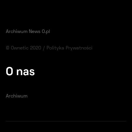
Archiwum News O.pl
© Ownetic 2020 /
Polityka Prywatności
O nas
Archiwum