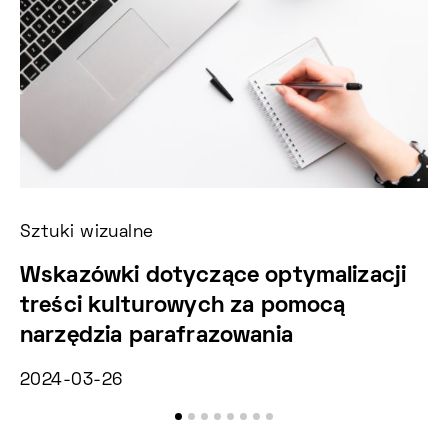
Sztuki wizualne
Ko
Wskazówki dotyczące optymalizacji
M
treści kulturowych za pomocą
e
narzędzia parafrazowania
He
2024-03-26
20