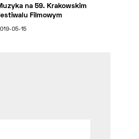
Muzyka na 59. Krakowskim
Docs 
Festiwalu Filmowym
2019-0
019-05-15