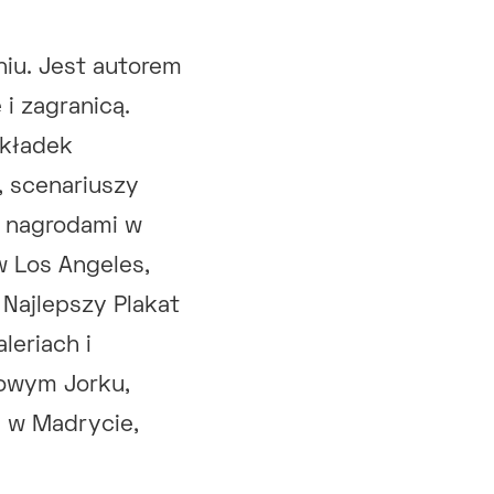
iu. Jest autorem
i zagranicą.
okładek
, scenariuszy
i nagrodami w
 Los Angeles,
Najlepszy Plakat
leriach i
owym Jorku,
s w Madrycie,