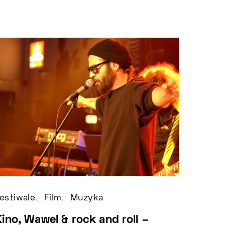
estiwale
Film
Muzyka
Festiw
ino, Wawel & rock and roll –
16. F