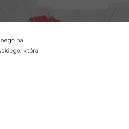
lnego na
skiego, która