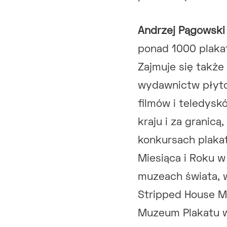
Andrzej Pągowski
ponad 1000 plakat
Zajmuje się także
wydawnictw płytow
filmów i teledys
kraju i za granicą
konkursach plaka
Miesiąca i Roku w
muzeach świata, 
Stripped House Mu
Muzeum Plakatu w