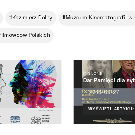
Kazimierz Dolny
Muzeum Kinematografii w 
Filmowców Polskich
Historia
Dar Pamięci dla s
2013-08-27
WYŚWIETL ARTYKU