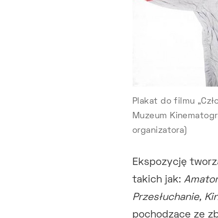
Plakat do filmu „Czł
Muzeum Kinematograf
organizatora)
Ekspozycję tworzą
takich jak:
Amator,
Przesłuchanie, Kin
pochodzące ze zb