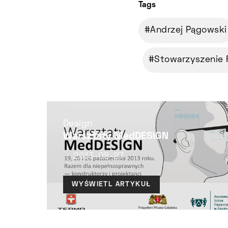
Tags
Andrzej Pągowski
Stowarzyszenie 
Design
Warsztaty MedDESIGN
2013-08-27
WYŚWIETL ARTYKUŁ