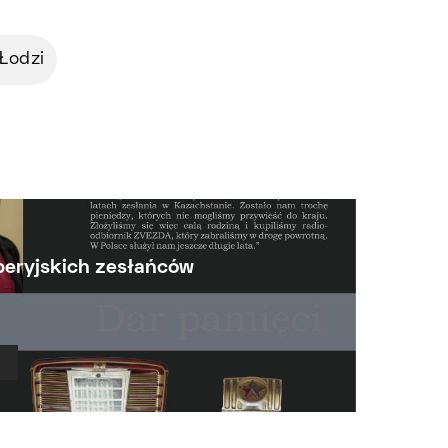
Łodzi
yberyjskich zesłańców
Ł