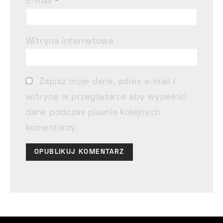
E-mail
*
Witryna internetowa
Zapisz moje dane, adres e-mail i
witrynę w przeglądarce aby wypełnić
dane podczas pisania kolejnych
komentarzy.