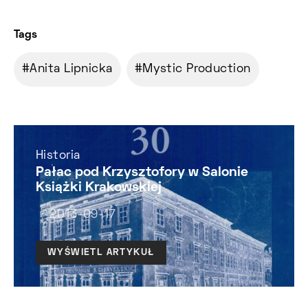
Tags
Anita Lipnicka
Mystic Production
Historia
Pałac pod Krzysztofory w Salonie
Książki Krakowskiej
2013-09-17
WYŚWIETL ARTYKUŁ