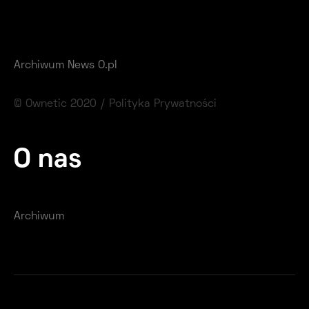
Archiwum News O.pl
© Ownetic 2020 /
Polityka Prywatności
O nas
Archiwum