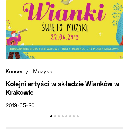
Koncerty
Muzyka
Ko
Kolejni artyści w składzie Wianków w
U
Krakowie
Z
2019-05-20
2