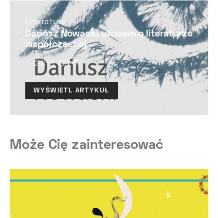
Literatura
Dariusz Nowacki ukosem o literaturze
współczesnej
2013-09-17
WYŚWIETL ARTYKUŁ
Może Cię zainteresować