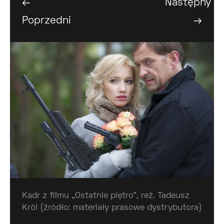
←
Następny
Poprzedni
→
Kadr z filmu „Ostatnie piętro”, reż. Tadeusz
Król (źródło: materiały prasowe dystrybutora)