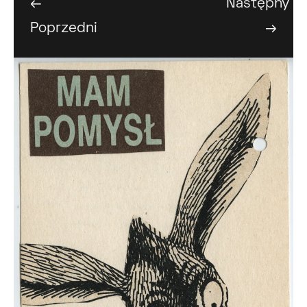
←
Następny
Poprzedni
→