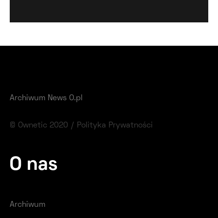
Archiwum News O.pl
© Ownetic 2020 /
Polityka Prywatności
O nas
Archiwum